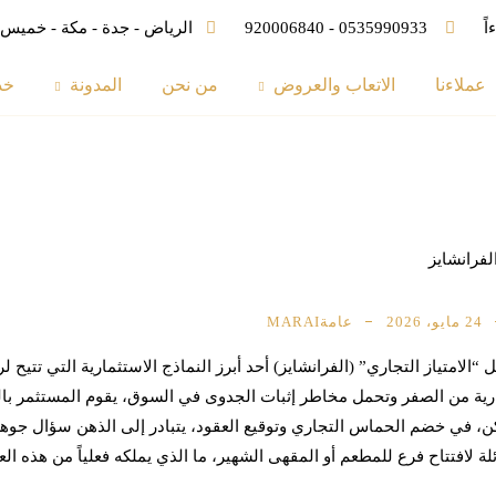
ً
0535990933
-
920006840
الرياض - جدة - مكة - خمي
عملاءنا
الاتعاب والعروض
من نحن
المدونة
خد
الفرانشايز والعلامة التجارية: ما الذي يملكه صاحب الامتياز فعلاً؟
24 مايو، 2026
عامة
MARAI
ل “الامتياز التجاري” (الفرانشايز) أحد أبرز النماذج الاستثمارية التي تتيح ل
رية من الصفر وتحمل مخاطر إثبات الجدوى في السوق، يقوم المستثمر بالع
ن، في خضم الحماس التجاري وتوقيع العقود، يتبادر إلى الذهن سؤال جوهر
لة لافتتاح فرع للمطعم أو المقهى الشهير، ما الذي يملكه فعلياً من هذه العل