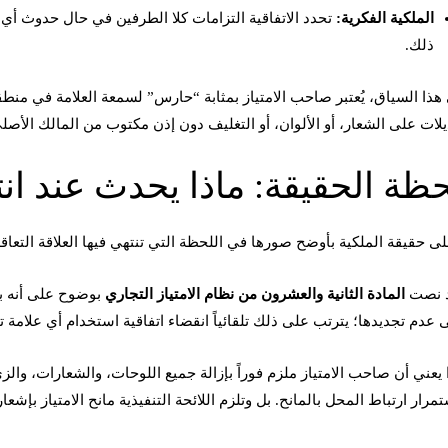
الملكية الفكرية:
تحدد الاتفاقية التزامات كلا الطرفين في حال حدوث أي 
ذلك.
هذا السياق، يُعتبر صاحب الامتياز بمثابة “حارس” لسمعة العلامة في منطقت
يلات على الشعار، أو الألوان، أو التغليف دون إذن مكتوب من المالك الأصل
ظة الحقيقة: ماذا يحدث عند انت
لى حقيقة الملكية بأوضح صورها في اللحظة التي تنتهي فيها العلاقة التعاقد
 نصت
المادة الثانية والعشرون من نظام الامتياز التجاري
بوضوح على أنه بمجر
 عدم تجديدها؛ يترتب على ذلك تلقائياً انقضاء اتفاقية استخدام أي علامة ت
 يعني أن صاحب الامتياز ملزم فوراً بإزالة جميع اللوحات، والشعارات، وا
تمرار ارتباط المحل بالمانح. بل وتلزم اللائحة التنفيذية مانح الامتياز بإشعا