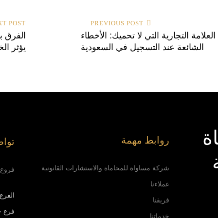
فّح
XT POST
PREVIOUS POST
مقالات
العلامة التجارية التي لا تحميك: الأخطاء
الفرق بي
الشائعة عند التسجيل في السعودية
يؤثر ال
ة
روابط مهمة
تواص
شركة مساواة للمحاماة والاستشارات القانونية
فروع 
عملاءنا
الفرع
فريقنا
فرع ج
خدماتنا