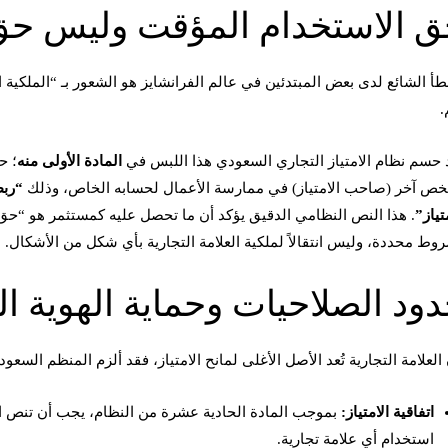
 الاستخدام المؤقت وليس حق
طأ الشائع لدى بعض المبتدئين في عالم الفرانشايز هو الشعور بـ “الملكية 
.
 حسم نظام الامتياز التجاري السعودي هذا اللبس في
المادة الأولى منه
؛ ح
ص آخر (صاحب الامتياز) في ممارسة الأعمال لحسابه الخاص، وذلك
“ربط
تياز”
. هذا النص النظامي الدقيق يؤكد أن ما تحصل عليه كمستثمر هو “حق ا
وط محددة، وليس انتقالاً لملكية العلامة التجارية بأي شكل من الأشكال.
ود الصلاحيات وحماية الهوية ال
 العلامة التجارية تُعد الأصل الأغلى لمانح الامتياز، فقد ألزم المنظم السع
اتفاقية الامتياز:
بموجب المادة الحادية عشرة من النظام، يجب أن تنص ات
استخدام أي علامة تجارية.