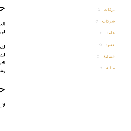
حق
تركات
شركات
الخ
لهم
عامة
عقود
لقد
لشخ
عمالية
الام
مالية
وشر
حد
لأن