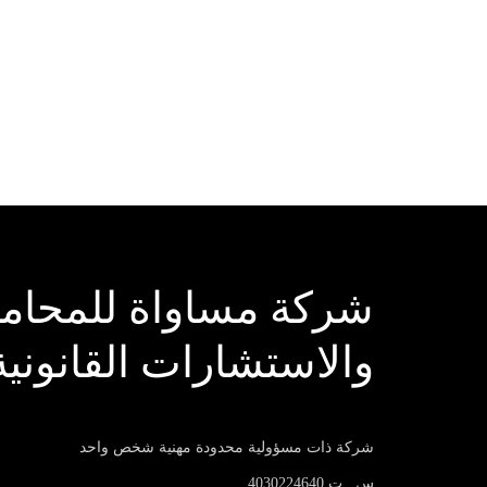
تص
ال
شركة مساواة للمحاما
والاستشارات القانونية
شركة ذات مسؤولية محدودة مهنية شخص واحد
س . ت 4030224640