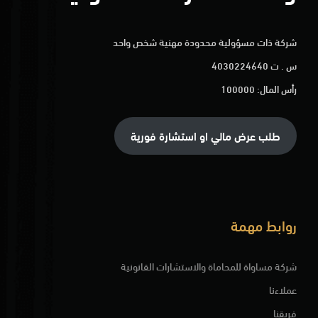
شركة ذات مسؤولية محدودة مهنية شخص واحد
س . ت 4030224640
رأس المال: 100000
طلب عرض مالي او استشارة فورية
روابط مهمة
شركة مساواة للمحاماة والاستشارات القانونية
عملاءنا
فريقنا