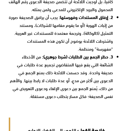
كافياً، بل أوجبت اللائحة أن تتضمن صحيفة الدعوى رقم الهاتف
المحمول والبريد الإلكتروني للمدعي ولمن يمثله.
2. إرفاق المستندات وفهرستها:
يجب أن يرافق الصحيفة صورة
من إثبات الهوية (أو ما يقوم مقامها للشركات)، ومستند
التمثيل (كالوكالة)، وترجمة معتمدة للمستندات غير العربية.
واشترطت اللائحة بوضوح أن تكون هذه المستندات
“مفهرسة” ومنظمة.
3. حظر الجمع بين الطلبات (شرط جوهري):
من الأخطاء
الشائعة التي يقع فيها المتقاضون تجميع عدة طلبات في
صحيفة واحدة. وقد حسمت اللائحة ذلك بمنع الجمع في
الدعوى بين أكثر من مدعٍ، أو عدة طلبات لا رابط بينها. والأهم
من ذلك، يُمنع الجمع بين دعوى الإلغاء ودعوى التعويض في
نفس الصحيفة؛ فكل مسار يتطلب دعوى مستقلة.
خلاصة القول؛
اللجوء إلى القضاء الإداري