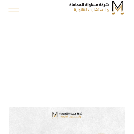
Ski
t
conten
التظلم من القرار الإداري:
متى تلجأ إلى ديوان
المظالم وكيف؟